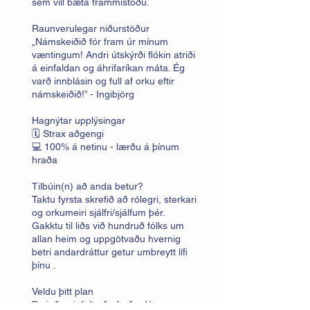
sem vill bæta frammistöðu.
Raunverulegar niðurstöður
„Námskeiðið fór fram úr mínum
væntingum! Andri útskýrði flókin atriði
á einfaldan og áhrifaríkan máta. Ég
varð innblásin og full af orku eftir
námskeiðið!” - Ingibjörg
Hagnýtar upplýsingar
🗓️ Strax aðgengi
💻 100% á netinu - lærðu á þínum
hraða
Tilbúin(n) að anda betur?
Taktu fyrsta skrefið að rólegri, sterkari
og orkumeiri sjálfri/sjálfum þér.
Gakktu til liðs við hundruð fólks um
allan heim og uppgötvaðu hvernig
betri andardráttur getur umbreytt lífi
þínu .
Veldu þitt plan
Byrjaðu einfalt eða farðu dýpra.