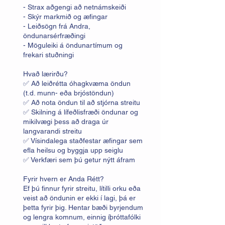
- Strax aðgengi að netnámskeiði
- Skýr markmið og æfingar
- Leiðsögn frá Andra,
öndunarsérfræðingi
- Möguleiki á öndunartímum og
frekari stuðningi
Hvað lærirðu?
✅ Að leiðrétta óhagkvæma öndun
(t.d. munn- eða brjóstöndun)
✅ Að nota öndun til að stjórna streitu
✅ Skilning á lífeðlisfræði öndunar og
mikilvægi þess að draga úr
langvarandi streitu
✅ Vísindalega staðfestar æfingar sem
efla heilsu og byggja upp seiglu
✅ Verkfæri sem þú getur nýtt áfram
Fyrir hvern er Anda Rétt?
Ef þú finnur fyrir streitu, lítilli orku eða
veist að öndunin er ekki í lagi, þá er
þetta fyrir þig. Hentar bæði byrjendum
og lengra komnum, einnig íþróttafólki