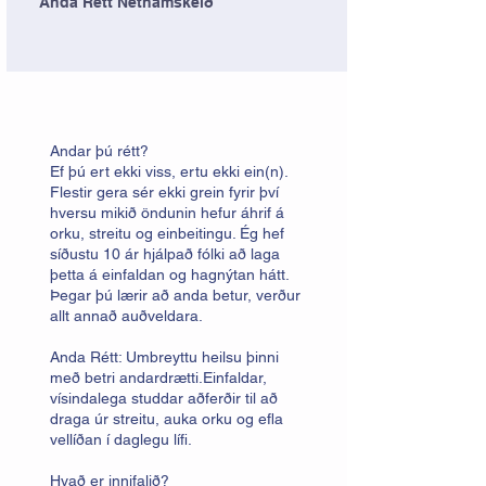
Anda Rétt Netnámskeið
Andar þú rétt?
Ef þú ert ekki viss, ertu ekki ein(n).
Flestir gera sér ekki grein fyrir því
hversu mikið öndunin hefur áhrif á
orku, streitu og einbeitingu. Ég hef
síðustu 10 ár hjálpað fólki að laga
þetta á einfaldan og hagnýtan hátt.
Þegar þú lærir að anda betur, verður
allt annað auðveldara.
Anda Rétt: Umbreyttu heilsu þinni
með betri andardrætti.Einfaldar,
vísindalega studdar aðferðir til að
draga úr streitu, auka orku og efla
vellíðan í daglegu lífi.
Hvað er innifalið?