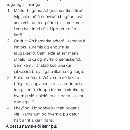
huga og tilfinninga
Máttur hugans: Að gefa sér tíma til að 
fylgjast með ómeðvitaðri hegðun, því 
sem við trúum og öðru því sem kemur 
í veg fyrir innri sátt. Uppfærum úrelt 
kerfi.
Öndun: Að hámarka aðferð líkamans á 
inntöku súrefnis og endurstilla 
taugakerfið. Sem leiðir af sér meira 
úthald, orku og styrkir ónæmiskerfið. 
Sem kemur af stað keðjuverkun 
jákvæðra breytinga á líkama og huga.
Kuldameðferð: Við lærum að taka á 
bólgum, langvinnu stressi, endursetja 
taugakerfið, sleppa tökum á streitu og 
hvernig við innleiðum allt þetta í okkar 
daglega líf.
Hreyfing: Uppgötvaðu mátt hugans 
yfir líkamanum og hvernig þú getur 
haft áhrif á kerfi hans.
Á þessu námskeiði lærir þú: