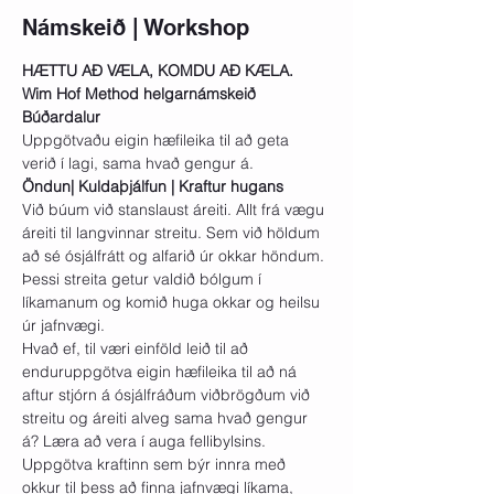
Námskeið | Workshop
HÆTTU AÐ VÆLA, KOMDU AÐ KÆLA. 
Wim Hof Method helgarnámskeið 
Búðardalur
Uppgötvaðu eigin hæfileika til að geta 
verið í lagi, sama hvað gengur á. 
Öndun| Kuldaþjálfun | Kraftur hugans
Við búum við stanslaust áreiti. Allt frá vægu 
áreiti til langvinnar streitu. Sem við höldum 
að sé ósjálfrátt og alfarið úr okkar höndum. 
Þessi streita getur valdið bólgum í 
líkamanum og komið huga okkar og heilsu 
úr jafnvægi.
Hvað ef, til væri einföld leið til að 
enduruppgötva eigin hæfileika til að ná 
aftur stjórn á ósjálfráðum viðbrögðum við 
streitu og áreiti alveg sama hvað gengur 
á? Læra að vera í auga fellibylsins.
Uppgötva kraftinn sem býr innra með 
okkur til þess að finna jafnvægi líkama, 