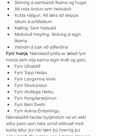
Skilning á sambandi líkama og hugar
Að nota öndun sem heilsubót
Kulda nálgun. Að læra að sleppa 
tökum á erfiðleikum
Kæling. Sem heilsutól
Meðvituð hreyfing. Skilning á eigin 
líkama
Vísindin á bak við aðferðina
Fyrir hverja
: Námskeið þetta er ætlað fyrir 
hverja sem vilja kanna eigin kraft og getu.
Fyrir Úthaldið
Fyrir Topp Heilsu
Fyrir Langvinna Verki
Fyrir Streitulosun
Fyrir Andlega Heilsu
Fyrir Þyngdarstjórnun
Fyrir Betri Svefn
Fyrir Aukna Einbeitingu
Námskeiðið hentar byrjendum vel en ekki 
síður þeim sem hafa unnið eitthvað með 
kulda áður, því hér lærir þú hvernig þú 