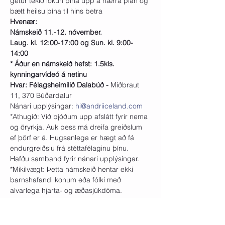
getur tekið iðkun þína upp á hærra plan og 
bætt heilsu þína til hins betra
Hvenær: 
Námskeið 11.-12. nóvember. 
Laug. kl. 12:00-17:00 og Sun. kl. 9:00-
14:00
* Áður en námskeið hefst: 1.5kls. 
kynningarvídeó á netinu 
Hvar: Félagsheimilið Dalabúð - 
Miðbraut 
11, 370 Búðardalur
Nánari upplýsingar: 
hi@andriiceland.com
*Athugið: Við bjóðum upp afslátt fyrir nema 
og öryrkja. Auk þess má dreifa greiðslum 
ef þörf er á. Hugsanlega er hægt að fá 
endurgreiðslu frá stéttafélaginu þínu. 
Hafðu samband fyrir nánari upplýsingar. 
*Mikilvægt: Þetta námskeið hentar ekki 
barnshafandi konum eða fólki með 
alvarlega hjarta- og æðasjúkdóma. 
Vinsamlegast ráðfærðu þig við lækninn 
þinn varðandi heilsufar þitt áður en þú 
tekur þátt í námskeiðinu.