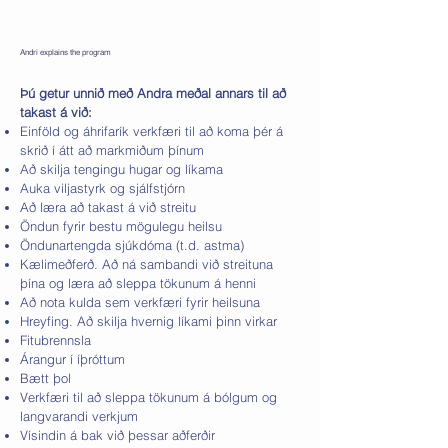
Andri explains the program
Þú getur unnið með Andra meðal annars til að
takast á við:
Einföld og áhrifarík verkfæri til að koma þér á
skrið í átt að markmiðum þínum
Að skilja tengingu hugar og líkama
Auka viljastyrk og sjálfstjórn
Að læra að takast á við streitu
Öndun fyrir bestu mögulegu heilsu
Öndunartengda sjúkdóma (t.d. astma)
Kælimeðferð. Að ná sambandi við streituna
þína og læra að sleppa tökunum á henni
Að nota kulda sem verkfæri fyrir heilsuna
Hreyfing. Að skilja hvernig líkami þinn virkar
Fitubrennsla
Árangur í íþróttum
Bætt þol
Verkfæri til að sleppa tökunum á bólgum og
langvarandi verkjum
Vísindin á bak við þessar aðferðir