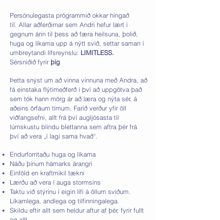
Persónulegasta prógrammið okkar hingað
til.
Allar aðferðirnar sem Andri hefur lært í
gegnum árin til þess að færa heilsuna, þolið,
huga og líkama upp á nýtt svið, settar saman í
umbreytandi lífsreynslu:
LIMITLESS.
Sérsniðið fyrir
þig
Þetta snýst um að vinna vinnuna með Andra, að
fá einstaka flýtimeðferð í því að uppgötva það
sem tók hann mörg ár að læra og nýta sér, á
aðeins örfáum tímum. Farið verður yfir öll
viðfangsefni, allt frá því augljósasta til
lúmskustu blindu blettanna sem aftra þér frá
því að vera „í lagi sama hvað“.
Endurforritaðu huga og líkama
Náðu þínum hámarks árangri
Einföld en kraftmikil tækni
Lærðu að vera í auga stormsins
Taktu við stýrinu í eigin lífi á öllum sviðum.
Líkamlega, andlega og tilfinningalega.
Skildu eftir allt sem heldur aftur af þér, fyrir fullt
og allt.