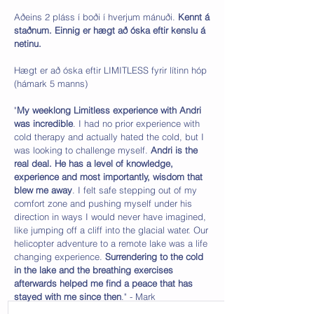
Aðeins 2 pláss í boði í hverjum mánuði.
Kennt á
staðnum. Einnig er hægt að óska eftir kenslu á
netinu.
Hægt er að óska eftir LIMITLESS fyrir lítinn hóp
(hámark 5 manns)
"
My weeklong Limitless experience with Andri
was incredible
. I had no prior experience with
cold therapy and actually hated the cold, but I
was looking to challenge myself.
Andri is the
real deal. He has a level of knowledge,
experience and most importantly, wisdom that
blew me away
. I felt safe stepping out of my
comfort zone and pushing myself under his
direction in ways I would never have imagined,
like jumping off a cliff into the glacial water. Our
helicopter adventure to a remote lake was a life
changing experience.
Surrendering to the cold
in the lake and the breathing exercises
afterwards helped me find a peace that has
stayed with me since then
." - Mark