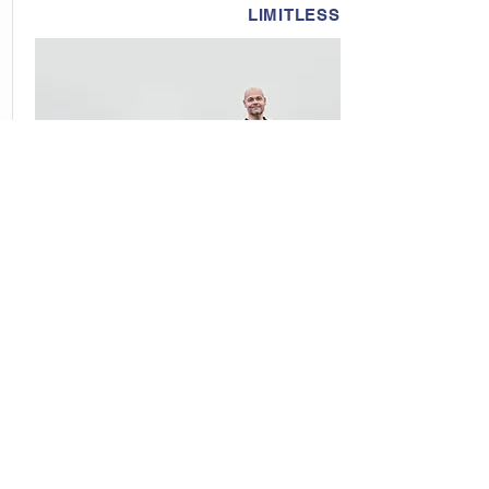
LIMITLESS
Lengt:
10 klukkutímar sem teknir eru á 2 til 30
dögum
Þjálfun:
Sérsniðin dagskrá með Andra. Inni & Úti.
Íslensk náttúra, hreyfing, öndun, kuldameðferð.
Einbeittu þér að heilsu þinni og persónulegum