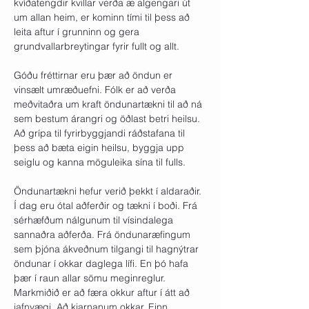
kvíðatengdir kvillar verða æ algengari út 
um allan heim, er kominn tími til þess að 
leita aftur í grunninn og gera 
grundvallarbreytingar fyrir fullt og allt.

Góðu fréttirnar eru þær að öndun er 
vinsælt umræðuefni. Fólk er að verða 
meðvitaðra um kraft öndunartækni til að ná 
sem bestum árangri og öðlast betri heilsu. 
Að grípa til fyrirbyggjandi ráðstafana til 
þess að bæta eigin heilsu, byggja upp 
seiglu og kanna möguleika sína til fulls. 

Öndunartækni hefur verið þekkt í aldaraðir. 
Í dag eru ótal aðferðir og tækni í boði. Frá 
sérhæfðum nálgunum til vísindalega 
sannaðra aðferða. Frá öndunaræfingum 
sem þjóna ákveðnum tilgangi til hagnýtrar 
öndunar í okkar daglega lífi. En þó hafa 
þær í raun allar sömu meginreglur. 
Markmiðið er að færa okkur aftur í átt að 
jafnvægi. Að kjarnanum okkar. Einn 