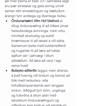
sér hver þeirra er best. En í sannleika sagt 
eru þær einstakar og geta einnig unnið 
saman eftir einstaklingum og tilætluðum 
árangri fyrir andlega og líkamlega heilsu.
Öndunartækni Wim Hof Method
 er 
öflug öndunaræfing til að öðlast ýmsa 
heilsufarslega ávinninga: meiri orku, 
minnkað streitustig og aukið 
ónæmissvar til að takast á við sýkla. 
Sameinum þetta með kuldameðferð 
og hugarfari til að læra að halda 
sjálfum sér í jafnvægi í öllum 
aðstæðum. Að læra að vera í lagi 
sama hvað.
Buteyko-aðferðin
 leggur meiri áherslu 
á það hvernig við öndum og beinist að 
fólki með heilsufars- eða 
höfuðbeinavandamál sem tengjast 
öndun. Aðlöguð fyrir börn, unglinga 
og fullorðna á öllum aldri með 
sérstökum öndunaræfingum og 
aðferðum sem beitt er við sérstökum 