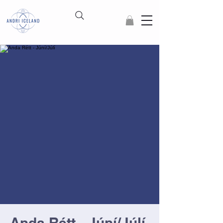
Anda Rétt - Júní/Júlí