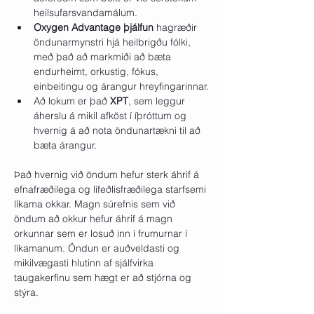
heilsufarsvandamálum.
Oxygen Advantage þjálfun
 hagræðir 
öndunarmynstri hjá heilbrigðu fólki, 
með það að markmiði að bæta 
endurheimt, orkustig, fókus, 
einbeitingu og árangur hreyfingarinnar.
Að lokum er það 
XPT
, sem leggur 
áherslu á mikil afköst í íþróttum og 
hvernig á að nota öndunartækni til að 
bæta árangur.
Það hvernig við öndum hefur sterk áhrif á 
efnafræðilega og lífeðlisfræðilega starfsemi 
líkama okkar. Magn súrefnis sem við 
öndum að okkur hefur áhrif á magn 
orkunnar sem er losuð inn í frumurnar í 
líkamanum. Öndun er auðveldasti og 
mikilvægasti hlutinn af sjálfvirka 
taugakerfinu sem hægt er að stjórna og 
stýra.