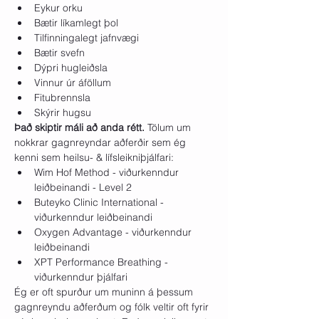
Eykur orku
Bætir líkamlegt þol
Tilfinningalegt jafnvægi
Bætir svefn
Dýpri hugleiðsla
Vinnur úr áföllum
Fitubrennsla
Skýrir hugsu
Það skiptir máli að anda rétt. 
Tölum um 
nokkrar gagnreyndar aðferðir sem ég 
kenni sem heilsu- & lífsleikniþjálfari:
Wim Hof Method - viðurkenndur 
leiðbeinandi - Level 2
Buteyko Clinic International - 
viðurkenndur leiðbeinandi
Oxygen Advantage - viðurkenndur 
leiðbeinandi
XPT Performance Breathing - 
viðurkenndur þjálfari ​
Ég er oft spurður um muninn á þessum 
gagnreyndu aðferðum og fólk veltir oft fyrir 