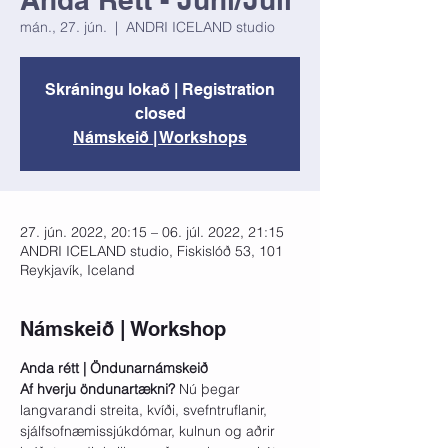
mán., 27. jún.
  |  
ANDRI ICELAND studio
Skráningu lokað | Registration
closed
Námskeið | Workshops
27. jún. 2022, 20:15 – 06. júl. 2022, 21:15
ANDRI ICELAND studio, Fiskislóð 53, 101
Reykjavík, Iceland
Námskeið | Workshop
Anda rétt | Öndunarnámskeið 
Af hverju öndunartækni? 
Nú þegar 
langvarandi streita, kvíði, svefntruflanir, 
sjálfsofnæmissjúkdómar, kulnun og aðrir 