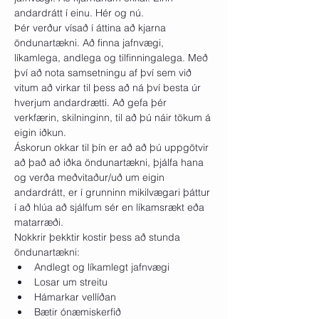
andardrátt í einu. Hér og nú.
Þér verður vísað í áttina að kjarna 
öndunartækni. Að finna jafnvægi, 
líkamlega, andlega og tilfinningalega. Með 
því að nota samsetningu af því sem við 
vitum að virkar til þess að ná því besta úr 
hverjum andardrætti. Að gefa þér 
verkfærin, skilninginn, til að þú náir tökum á 
eigin iðkun.
Áskorun okkar til þín er að að þú uppgötvir 
að það að iðka öndunartækni, þjálfa hana 
og verða meðvitaður/uð um eigin 
andardrátt, er í grunninn mikilvægari þáttur 
í að hlúa að sjálfum sér en líkamsrækt eða 
matarræði.
Nokkrir þekktir kostir þess að stunda 
öndunartækni:
Andlegt og líkamlegt jafnvægi
Losar um streitu
Hámarkar vellíðan
Bætir ónæmiskerfið