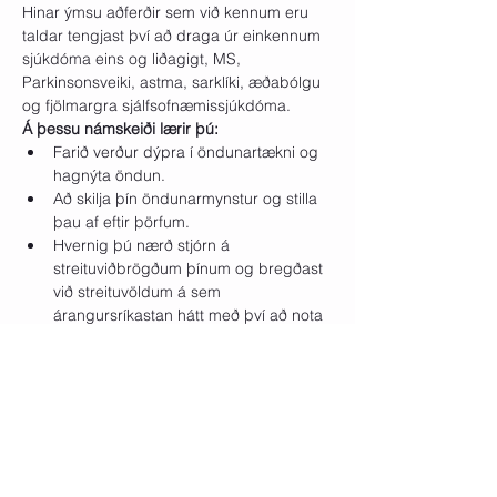
Hinar ýmsu aðferðir sem við kennum eru 
taldar tengjast því að draga úr einkennum 
sjúkdóma eins og liðagigt, MS, 
Parkinsonsveiki, astma, sarklíki, æðabólgu 
og fjölmargra sjálfsofnæmissjúkdóma.
Á þessu námskeiði lærir þú:
Farið verður dýpra í öndunartækni og 
hagnýta öndun.
Að skilja þín öndunarmynstur og stilla 
þau af eftir þörfum.
Hvernig þú nærð stjórn á 
streituviðbrögðum þínum og bregðast 
við streituvöldum á sem 
árangursríkastan hátt með því að nota 
öndunina.
Að skilja lífeðlisfræði öndunarinnar, 
kraft hugans og afleiðingar þess að 
beina fókusinum að heilbrigðari huga 
og líkama. Burt frá langvarandi streitu.
Að fara dýpra inn í skilninginn á 
mikilvægi öndunartækni. Að læra 