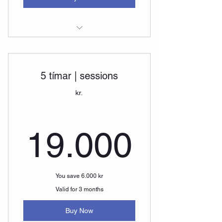
Anda með Andra | Breathe with
Andri
5 tímar | sessions
Anda með Andra á netinu | Online
kr.
19.00
19.000
You save 6.000 kr
Valid for 3 months
Buy Now