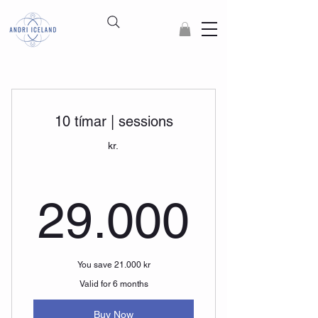
10 tímar | sessions
kr.
29.00
29.000
You save 21.000 kr
Valid for 6 months
Buy Now