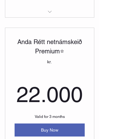
Breathwork session with Andri
Breathwork session Online
Anda Rétt netnámskeið
Premium⭐
kr.
22.00
22.000
Valid for 3 months
Buy Now