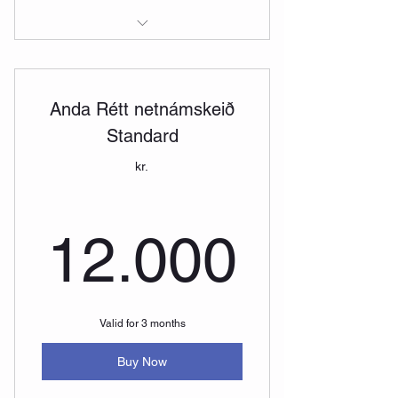
Breathe Right online workshop
Breathe with Andri - 5x card
Anda Rétt netnámskeið
Standard
kr.
12.00
12.000
Valid for 3 months
Buy Now