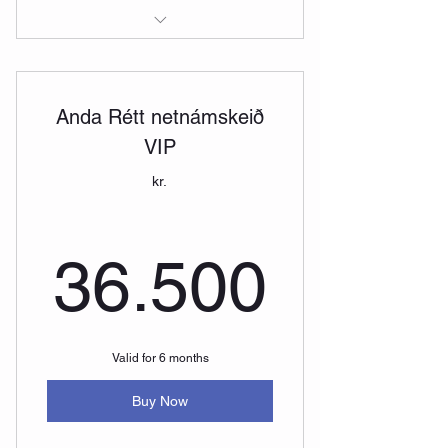
Anda Rétt Netnámskeið
Anda Rétt netnámskeið
VIP
kr.
36.50
36.500
Valid for 6 months
Buy Now