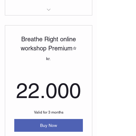
Anda Rétt Netnámskeið
Anda með Andra - 5 skipta kort
Breathe Right online
workshop Premium⭐
kr.
22.00
22.000
Valid for 3 months
Buy Now