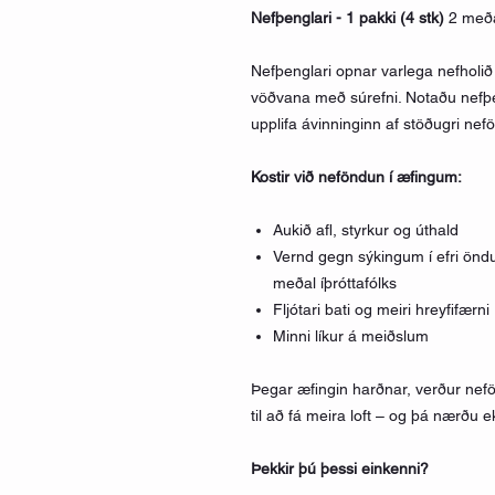
Nefþenglari - 1 pakki (4 stk)
2 meða
Nefþenglari opnar varlega nefholið
vöðvana með súrefni. Notaðu nefþ
upplifa ávinninginn af stöðugri nef
Kostir við neföndun í æfingum:
Aukið afl, styrkur og úthald
Vernd gegn sýkingum í efri ön
meðal íþróttafólks
Fljótari bati og meiri hreyfifærni
Minni líkur á meiðslum
Þegar æfingin harðnar, verður nefö
til að fá meira loft – og þá nærðu
Þekkir þú þessi einkenni?