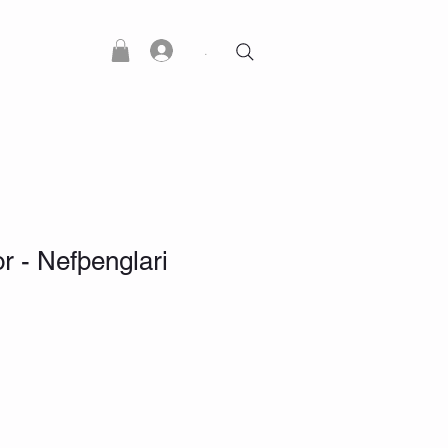
.
or - Nefþenglari