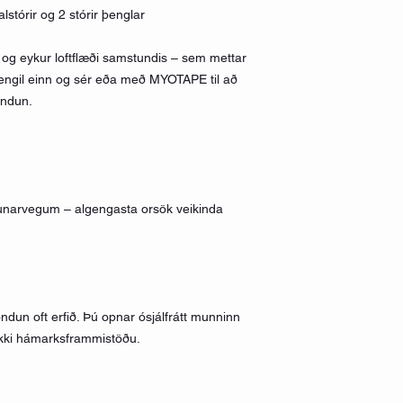
lstórir og 2 stórir þenglar
 og eykur loftflæði samstundis – sem mettar
engil einn og sér eða með MYOTAPE til að
öndun.
dunarvegum – algengasta orsök veikinda
ndun oft erfið. Þú opnar ósjálfrátt munninn
 ekki hámarksframmistöðu.